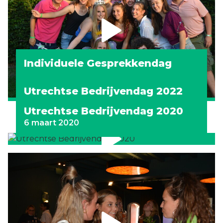
Individuele Gesprekkendag
JSVU Introductiedagen 2022
2022
24-26 augustus 2022
Utrechtse Bedrijvendag 2023
25 maart 2022
Utrechtse Bedrijvendag 2022
3 maart 2023
4 maart 2022
Utrechtse Bedrijvendag 2020
6 maart 2020