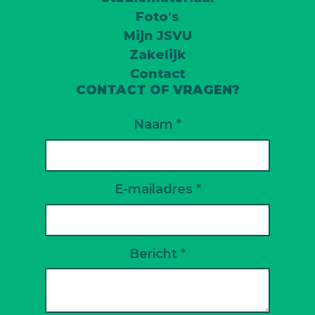
Foto's
Mijn JSVU
Zakelijk
Contact
CONTACT OF VRAGEN?
Naam *
E-mailadres *
Bericht *