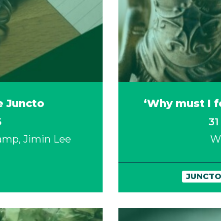
e Juncto
‘Why must I f
5
31
Kamp
Jimin Lee
W
JUNCTO
k artikel