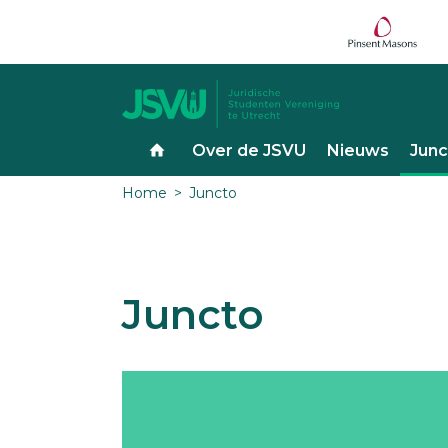
Over de JSVU
Nieuws
Junc
Home
Juncto
Juncto