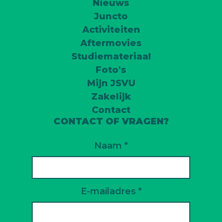
Nieuws
Juncto
Activiteiten
Aftermovies
Studiemateriaal
Foto's
Mijn JSVU
Zakelijk
Contact
CONTACT OF VRAGEN?
Naam *
E-mailadres *