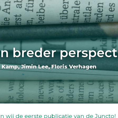
in breder perspect
n Kamp
Jimin Lee
Floris Verhagen
n wij de eerste publicatie van de Juncto! 