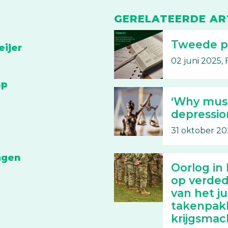
GERELATEERDE AR
Tweede pu
eijer
02 juni 2025, 
mp
‘Why must 
depressio
31 oktober 20
agen
Oorlog in
op verdedi
van het ju
takenpak
krijgsmac