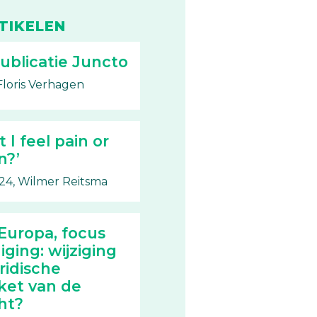
TIKELEN
blicatie Juncto
Floris Verhagen
I feel pain or
n?’
24, Wilmer Reitsma
 Europa, focus
ging: wijziging
ridische
ket van de
ht?