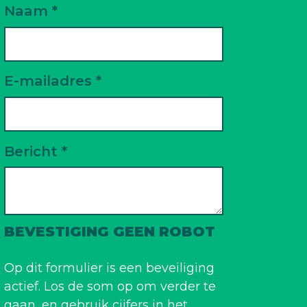
Naam *
E-mailadres *
Bericht *
BEVESTIGING GEEN ROBOT
Op dit formulier is een beveiliging
actief. Los de som op om verder te
gaan, en gebruik cijfers in het