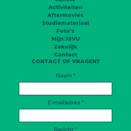
Activiteiten
Aftermovies
Studiemateriaal
Foto's
Mijn JSVU
Zakelijk
Contact
CONTACT OF VRAGEN?
Naam *
E-mailadres *
Bericht *