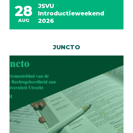
JSVU
28
Introductieweekend
2026
AUG
JUNCTO