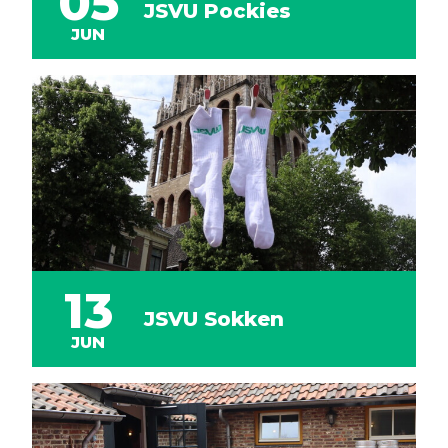
05
JSVU Pockies
JUN
13
JSVU Sokken
JUN