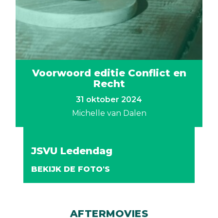
Voorwoord editie Conflict en
Recht
31 oktober 2024
Michelle van Dalen
JSVU Slotfeest
Vrijmibo IV
FOTOVERSLAGEN
JSVU Ledendag
BEKIJK DE FOTO'S
Bekijk alle foto's
BEKIJK DE FOTO'S
BEKIJK DE FOTO'S
AFTERMOVIES